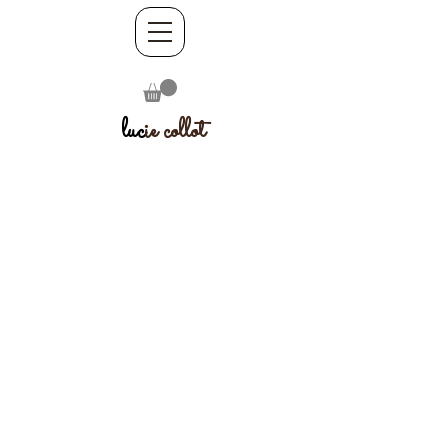
luc
ie collot