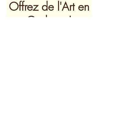
Offrez de l'Art en
Cadeau !
€25
Montant
€25
€50
€100
€150
€200
Autre montant
Quantité
Acheter