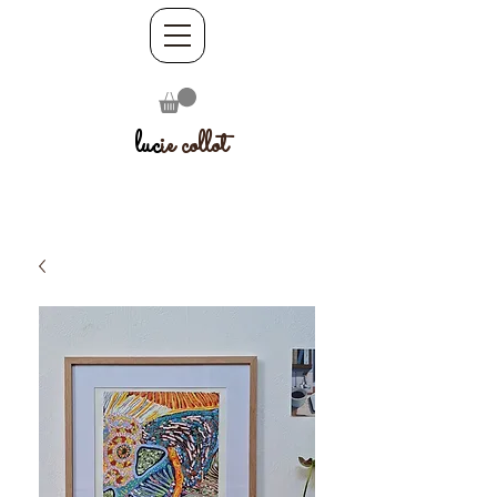
luc
ie collot