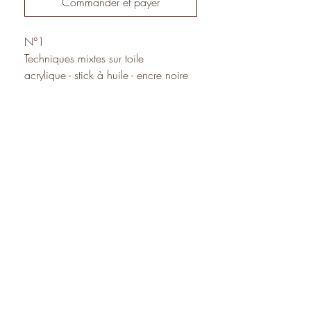
Commander et payer
N°1
Techniques mixtes sur toile
acrylique - stick à huile - encre noire
25,5 x 37 cm
2025
Peinture expédiée avec son
encadrement.
Frais d'expédition et d'emballage :
France 7 €
Europe 15 €
International 30 €