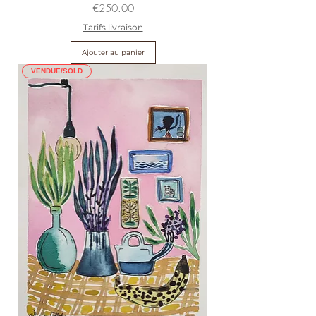
Prix
€250.00
Tarifs livraison
Ajouter au panier
VENDUE/SOLD