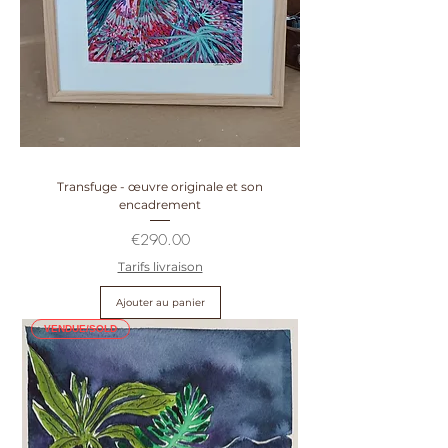
Transfuge - œuvre originale et son
encadrement
Prix
€290.00
Tarifs livraison
Ajouter au panier
VENDUE/SOLD