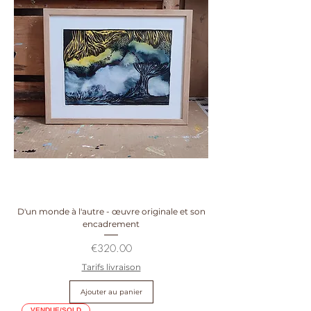
D'un monde à l'autre - œuvre originale et son
encadrement
Prix
€320.00
Tarifs livraison
Ajouter au panier
VENDUE/SOLD