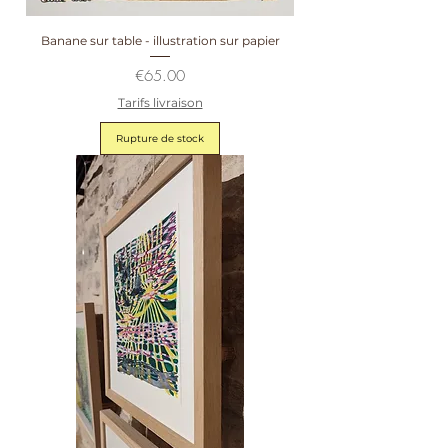
Banane sur table - illustration sur papier
Prix
€65.00
Tarifs livraison
Rupture de stock