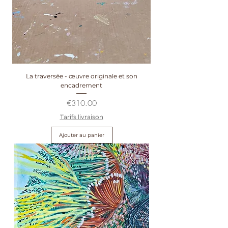
La traversée - œuvre originale et son
encadrement
Prix
€310.00
Tarifs livraison
Ajouter au panier